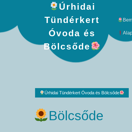
×
Úrhidai
Kedves Látogató!
Tündérkert
Bem
Óvoda és
Alap
Bölcsőde
Úrhidai Tündérkert Óvoda és Bölcsőde
Támogassa az Óvodát befizetett adója egy százalékával!
Bölcsőde