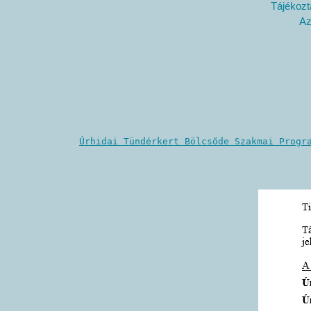
Tájékozt
Az
Úrhidai Tündérkert Bölcsőde Szakmai Progr