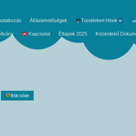
utatkozás
Álláslehetőségek
Tündérkert Hírek
ítvány
Kapcsolat
Étlapok 2025
Közérdekű Dokum
Bölcsőde