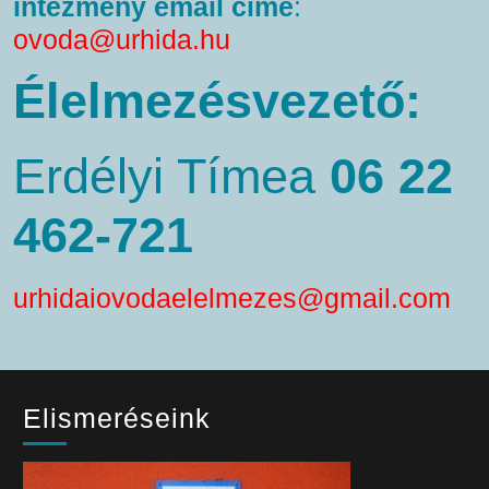
intézmény email címe
:
ovoda@urhida.hu
Élelmezésvezető:
Erdélyi Tímea
06 22
462-721
urhidaiovodaelelmezes@gmail.com
Elismeréseink