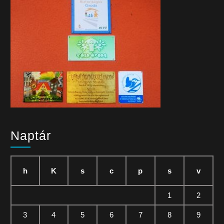
Naptár
h
K
s
c
p
s
v
1
2
3
4
5
6
7
8
9