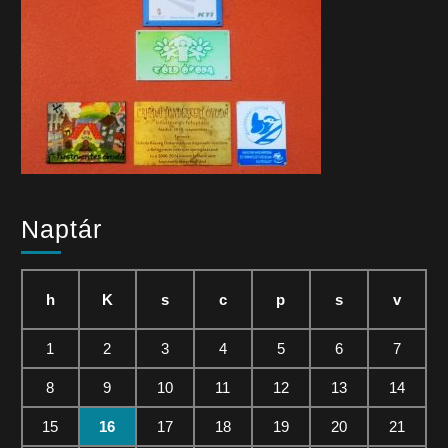
Naptár
h
K
s
c
p
s
v
1
2
3
4
5
6
7
8
9
10
11
12
13
14
15
16
17
18
19
20
21