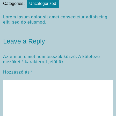
Categories :
Uncategorized
Lorem ipsum dolor sit amet consectetur adipiscing
elit, sed do eiusmod.
Leave a Reply
Az e-mail címet nem tesszük közzé.
A kötelező
mezőket
*
karakterrel jelöltük
Hozzászólás
*