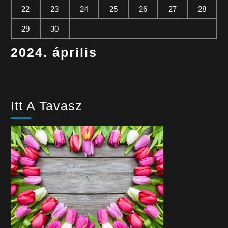
22
23
24
25
26
27
28
29
30
2024. április
Itt A Tavasz