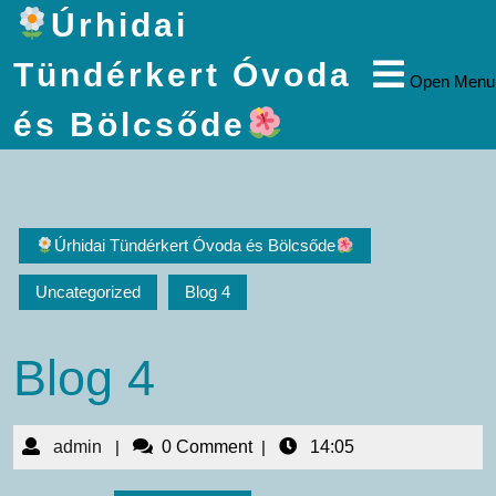
Úrhidai
Tündérkert Óvoda
Open Menu
és Bölcsőde
Úrhidai Tündérkert Óvoda és Bölcsőde
Uncategorized
Blog 4
Blog 4
admin
|
0 Comment
|
14:05